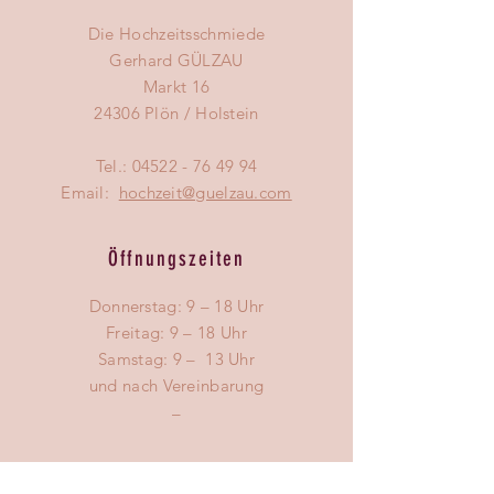
Die Hochzeitsschmiede
Gerhard GÜLZAU
Markt 16
24306 Plön / Holstein
Tel.:
04522 - 76 49 94
Email:
hochzeit@guelzau.com
Öffnungszeiten
Donnerstag: 9 – 18 Uhr
Freitag: 9 – 18 Uhr
​​Samstag: 9 – 13 Uhr
und nach Vereinbarung
–
Impressum