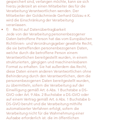
gespeichert sind, verlangen möchte, kann sie sich
hierzu jederzeit an einen Mitarbeiter des für die
Verarbeitung Verantwortlichen wenden. Der
Mitarbeiter der Goldschmiede Gerhard Gülzau e.K.
wird die Einschränkung der Verarbeitung
veranlassen.
f) Recht auf Datenübertragbarkeit
Jede von der Verarbeitung personenbezogener
Daten betroffene Person hat das vom Europäischen
Richtlinien- und Verordnungsgeber gewährte Recht,
die sie betreffenden personenbezogenen Daten,
welche durch die betroffene Person einem
Verantwortlichen bereitgestellt wurden, in einem
strukturierten, gängigen und maschinenlesbaren
Format zu erhalten. Sie hat außerdem das Recht,
diese Daten einem anderen Verantwortlichen ohne
Behinderung durch den Verantwortlichen, dem die
personenbezogenen Daten bereitgestellt wurden,
zu übermitteln, sofern die Verarbeitung auf der
Einwilligung gemäß Art. 6 Abs. 1 Buchstabe a DS-
GVO oder Art. 9 Abs. 2 Buchstabe a DS-GVO oder
auf einem Vertrag gemäß Art. 6 Abs. 1 Buchstabe b
DS-GVO beruht und die Verarbeitung mithilfe
automatisierter Verfahren erfolgt, sofern die
Verarbeitung nicht für die Wahrnehmung einer
Aufgabe erforderlich ist, die im öffentlichen
Interesse liegt oder in Ausübung öffentlicher
Gewalt erfolgt, welche dem Verantwortlichen
übertragen wurde.
Ferner hat die betroffene Person bei der Ausübung