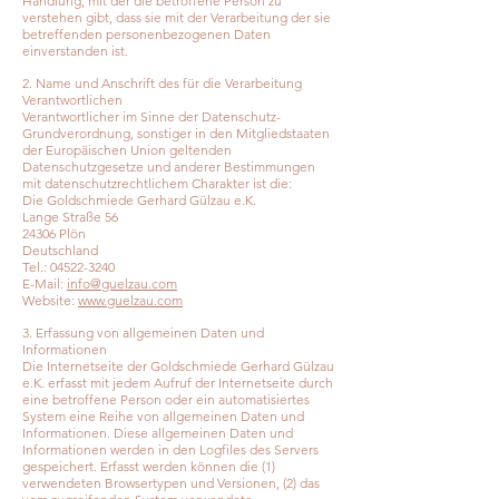
Handlung, mit der die betroffene Person zu
verstehen gibt, dass sie mit der Verarbeitung der sie
betreffenden personenbezogenen Daten
einverstanden ist.
2. Name und Anschrift des für die Verarbeitung
Verantwortlichen
Verantwortlicher im Sinne der Datenschutz-
Grundverordnung, sonstiger in den Mitgliedstaaten
der Europäischen Union geltenden
Datenschutzgesetze und anderer Bestimmungen
mit datenschutzrechtlichem Charakter ist die:
Die Goldschmiede Gerhard Gülzau e.K.
Lange Straße 56
24306 Plön
Deutschland
Tel.:
04522-3240
E-Mail:
info@guelzau.com
Website:
www.guelzau.com
3. Erfassung von allgemeinen Daten und
Informationen
Die Internetseite der Goldschmiede Gerhard Gülzau
e.K. erfasst mit jedem Aufruf der Internetseite durch
eine betroffene Person oder ein automatisiertes
System eine Reihe von allgemeinen Daten und
Informationen. Diese allgemeinen Daten und
Informationen werden in den Logfiles des Servers
gespeichert. Erfasst werden können die (1)
verwendeten Browsertypen und Versionen, (2) das