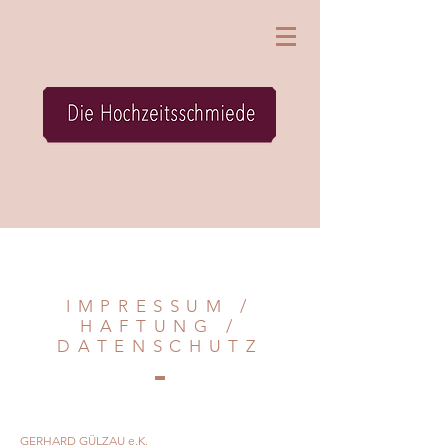
IMPRESSUM /
HAFTUNG /
DATENSCHUTZ
GERHARD GÜLZAU e.K.