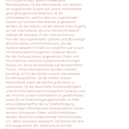
vom zugreifenden System verwendete
Betriebssystem, (3) die Internetseite, von welcher
ein zugreifendes System auf unsere Internetseite
gelangt (sogenannte Referrer), (4) die
Unterwebseiten, welche über ein zugreifendes
System auf unserer Internetseite angesteuert
werden, (5) das Datum und die Uhrzeit eines Zugriffs
auf die Internetseite, (6) eine Internet-Protokoll-
Adresse (IP-Adresse), (7) der Internet-Service-
Provider des zugreifenden Systems und (8) sonstige
ähnliche Daten und Informationen, die der
Gefahrenabwehr im Falle von Angriffen auf unsere
informationstechnologischen Systeme dienen.
Bei der Nutzung dieser allgemeinen Daten und
Informationen zieht Die Goldschmiede Gerhard
Gülzau e.K. keine Rückschlüsse auf die betroffene
Person. Diese Informationen werden vielmehr
benötigt, um (1) die Inhalte unserer Internetseite
korrekt auszuliefern, (2) die Inhalte unserer
Internetseite sowie die Werbung für diese zu
optimieren, (3) die dauerhafte Funktionsfähigkeit
unserer informationstechnologischen Systeme und
der Technik unserer Internetseite zu gewährleisten
sowie (4) um Strafverfolgungsbehörden im Falle
eines Cyberangriffes die zur Strafverfolgung
notwendigen Informationen bereitzustellen. Diese
anonym erhobenen Daten und Informationen
werden durch Die Goldschmiede Gerhard Gülzau
e.K. daher einerseits statistisch und ferner mit dem
Ziel ausgewertet, den Datenschutz und die