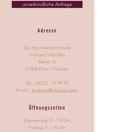
unverbindliche Anfrage
(inkl. Telefonnummer) und die 
Ringweite (sofern verfügbar).
Adresse
Die Hochzeitsschmiede
Gerhard GÜLZAU
Markt 16
24306 Plön / Holstein
Tel.:
04522 - 76 49 94
Email:
hochzeit@guelzau.com
Öffnungszeiten
Donnerstag: 9 – 18 Uhr
Freitag: 9 – 18 Uhr